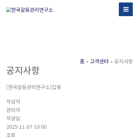
콘
텐
츠
로
건
너
뛰
홈
고객센터
공지사항
기
공지사항
[한국갈등관리연구소]입동
작성자
관리자
작성일
2025-11-07 10:00
조회