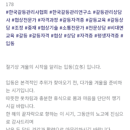
178
#한국갈등관리사협회
#한국갈등관리연구소
#갈등관리상담
사
#협상전문가
#자격과정
#갈등자격증
#갈등교육
#갈등상
담
#조정
#중재
#협상기술
#소통전문가
#전문상담
#비대면
교육
#갈등
#갈등자격
#협상
#상담
#자격증
#평생자격증
#
입동
절기상 겨울의 시작을 알리는 입동(立冬) 입니다.
입동은 본격적인 추위가 찾아오기 전, 다가올 겨울을 준비하
는 시기입니다.
따뜻한 옷차림과 충분한 휴식으로 몸과 마음을 단단히 챙기
시길 바랍니다.
한 해의 끝자락으로 향하는 이 시기, 그동안의 노고에 진심으
로 감사드리며
남은 두 달도 건강과 활력으로 마무리하시길 바랍니다.