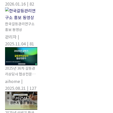
2026.01.16
| 82
한국갈등관리연구소
홍보 동영상
관리자
|
2025.11.04
| 81
2025년 36차 갈등관
리상담사 협상전문가
자격과정 모집 홍보 동
aihome
|
영상
2025.08.21
| 127
2025년 상반기 한국