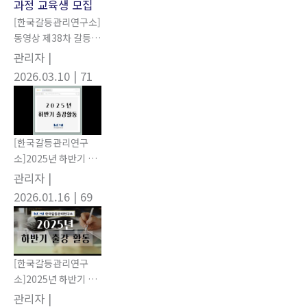
[한국갈등관리연구소]
동영상 제38차 갈등관
리상담사 / 협상전문가
관리자
|
자격과정 교육생 모집
2026.03.10
| 71
[한국갈등관리연구
소]2025년 하반기 강
의 활동
관리자
|
2026.01.16
| 69
[한국갈등관리연구
소]2025년 하반기 강
의할동
관리자
|