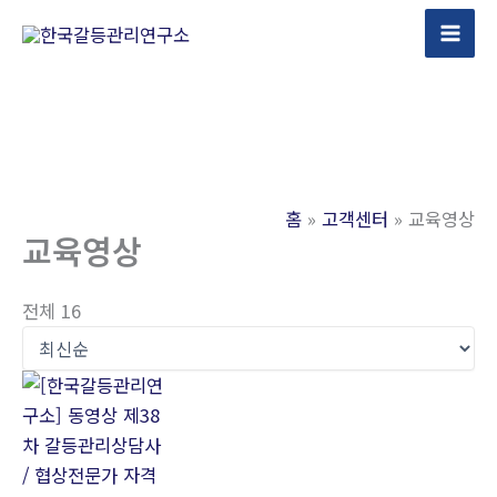
콘
텐
츠
로
건
너
뛰
홈
고객센터
교육영상
기
교육영상
전체 16