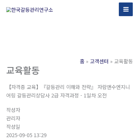
콘
텐
츠
로
건
너
뛰
홈
고객센터
교육활동
기
교육활동
【자격증 교육】『갈등관리 이해와 전략』 자람앤수엔지니
어링 갈등관리상담사 2급 자격과정 - 1일차 오전
작성자
관리자
작성일
2025-09-05 13:29