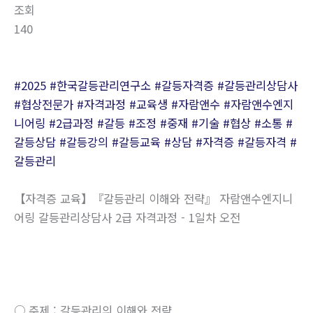
조회
140
#2025
#한국갈등관리연구소
#갈등자격증
#갈등관리상담사
#협상전문가
#자격과정
#교육생
#자람앤수
#자람앤수엔지
니어링
#2급과정
#갈등
#조정
#중재
#기술
#협상
#소통
#
갈등상담
#갈등강의
#갈등교육
#상담
#자격증
#갈등자격
#
갈등관리
【자격증 교육】『갈등관리 이해와 전략』 자람앤수엔지니
어링 갈등관리상담사 2급 자격과정 - 1일차 오전
○ 주제 : 갈등관리의 이해와 전략