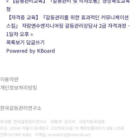
«
【갈등관리교육】『갈등관리 및 의사소통』경상북도교육
청
【자격증 교육】『갈등관리를 위한 효과적인 커뮤니케이션
스킬』 자람앤수엔지니어링 갈등관리상담사 2급 자격과정 -
1일차 오후
»
목록보기
답글쓰기
Powered by KBoard
이용약관
개인정보처리방침
한국갈등관리연구소
회사명: 한국갈등관리연구소 대표자: 김미라
사업자등록번호:
주소: 02560 서울시 동대문구 고산자로34길 70 해링턴플레이스 B동 325호
전화:
02-905-6282
이메일: kcmi6022@hanmail.net