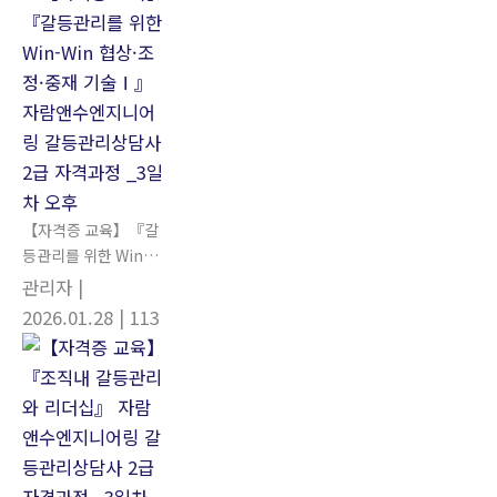
담사 2급 자격과정_4
일차 오전
【자격증 교육】『갈
등관리를 위한 Win-
Win 협상·조정·중재
관리자
|
기술Ⅰ』 자람앤수엔
2026.01.28
| 113
지니어링 갈등관리상
담사 2급 자격과정 _3
일차 오후