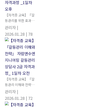
【자격증 교육】『갈
등관리를 위한 효과적
인 커뮤니케이션 스
관리자
|
킬』 자람앤수엔지니
2026.01.28
| 78
어링 갈등관리상담사
2급 자격과정 _1일차
오후
【자격증 교육】『갈
등관리 이해와 전략』
자람앤수엔지니어링
관리자
|
갈등관리상담사 2급
2026.01.28
| 72
자격과정_ 1일차 오전