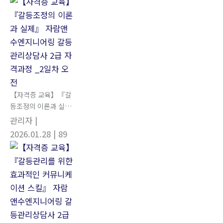
차 오후
【자격증 교육】『갈
등조정의 이론과 실
제』 자람앤수엔지니
관리자
|
어링 갈등관리상담사
2026.01.28
| 89
2급 자격과정 _2일차
오전