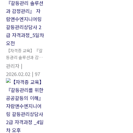
【자격증 교육】『갈
등관리 솔루션과 감정
관리』 자람앤수엔지
관리자
|
니어링 갈등관리상담
2026.02.02
| 97
사 2급 자격과정_5일
차 오전