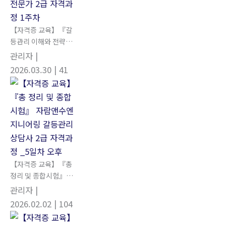
【자격증 교육】『갈
등관리 이해와 전략』
제 38차 갈등관리상담
관리자
|
사/협상전문가 2급 자
2026.03.30
| 41
격과정 1주차
【자격증 교육】『총
정리 및 종합시험』 자
람앤수엔지니어링 갈
관리자
|
등관리상담사 2급 자
2026.02.02
| 104
격과정 _5일차 오후