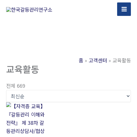
콘
텐
츠
로
건
너
뛰
홈
고객센터
교육활동
기
교육활동
전체 669