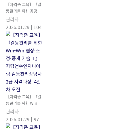
【자격증 교육】『갈
등관리를 위한 공공갈
등의 이해』 자람앤수
관리자
|
엔지니어링 갈등관리
2026.01.29
| 104
상담사 2급 자격과정
_4일차 오후
【자격증 교육】『갈
등관리를 위한 Win-
Win 협상·조정·중재
관리자
|
기술Ⅱ』 자람앤수엔
2026.01.29
| 97
지니어링 갈등관리상