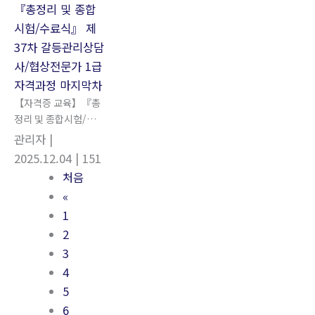
【자격증 교육】『총
정리 및 종합시험/수
료식』 제 37차 갈등
관리자
|
관리상담사/협상전문
2025.12.04
| 151
가 1급 자격과정 마지
처음
막차
«
1
2
3
4
5
6