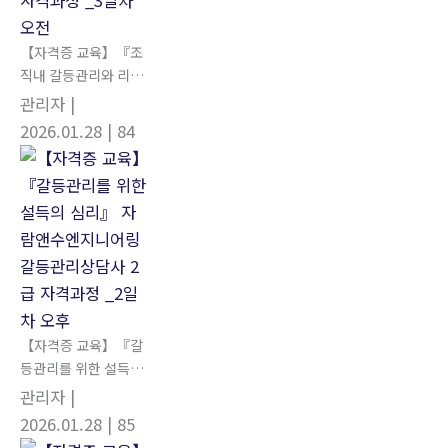
【자격증 교육】『조
직내 갈등관리와 리더
십』 자람앤수엔지니
관리자
|
어링 갈등관리상담사
2026.01.28
| 84
2급 자격과정 _3일차
오전
【자격증 교육】『갈
등관리를 위한 설득의
심리』 자람앤수엔지
관리자
|
니어링 갈등관리상담
2026.01.28
| 85
사 2급 자격과정 _2일