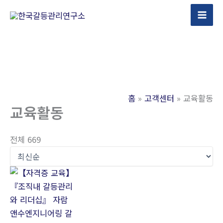
콘
텐
츠
로
건
너
뛰
홈
고객센터
교육활동
기
교육활동
전체 669