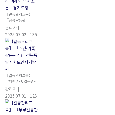
【갈등관리교육】
『공공갈등관리 이해
와 의사소통』경기도
관리자
|
청
2025.07.02
| 135
【갈등관리교육】
『개인·가족 갈등관
리』 전북특별자치도
관리자
|
인재개발원
2025.07.01
| 123