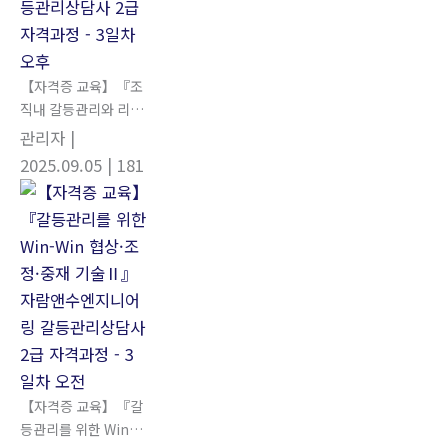
【자격증 교육】『조
직내 갈등관리와 리더
십』 자람앤수엔지니
관리자
|
어링 갈등관리상담사
2025.09.05
| 181
2급 자격과정 - 3일차
오후
【자격증 교육】『갈
등관리를 위한 Win-