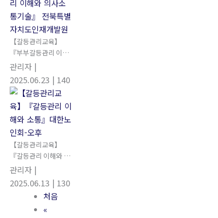
【갈등관리교육】
『부부갈등관리 이해
와 의사소통기술』 전
관리자
|
북특별자치도인재개
2025.06.23
| 140
발원
【갈등관리교육】
『갈등관리 이해와 소
통』대한노인회-오후
관리자
|
2025.06.13
| 130
처음
«