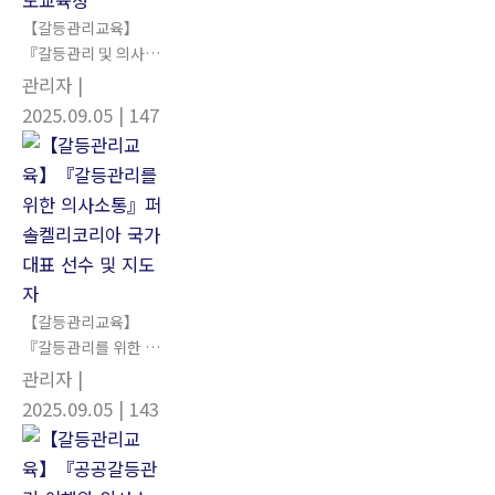
【갈등관리교육】
『갈등관리 및 의사소
통』경상북도교육청
관리자
|
2025.09.05
| 147
【갈등관리교육】
『갈등관리를 위한 의
사소통』퍼솔켈리코
관리자
|
리아 국가대표 선수 및
2025.09.05
| 143
지도자