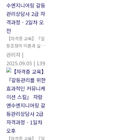
【자격증 교육】『갈
등조정의 이론과 실
제』 자람앤수엔지니
관리자
|
어링 갈등관리상담사
2025.09.05
| 139
2급 자격과정 - 2일차
오전
【자격증 교육】『갈