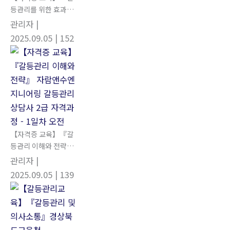
등관리를 위한 효과적
인 커뮤니케이션 스
관리자
|
킬』 자람앤수엔지니
2025.09.05
| 152
어링 갈등관리상담사
2급 자격과정 - 1일차
오후
【자격증 교육】『갈
등관리 이해와 전략』
자람앤수엔지니어링
관리자
|
갈등관리상담사 2급
2025.09.05
| 139
자격과정 - 1일차 오전