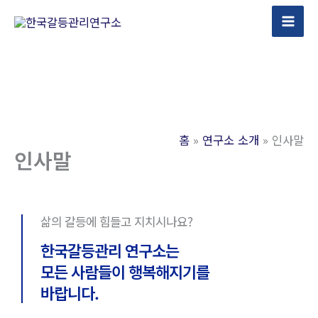
콘
텐
츠
로
건
너
뛰
홈
연구소 소개
인사말
기
인사말
삶의 갈등에 힘들고 지치시나요?
한국갈등관리 연구소는
모든 사람들이 행복해지기를
바랍니다.