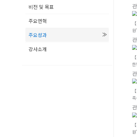
비전 및 목표
주요연혁
【
원
주요성과
강사소개
【
한
【
족
【
원