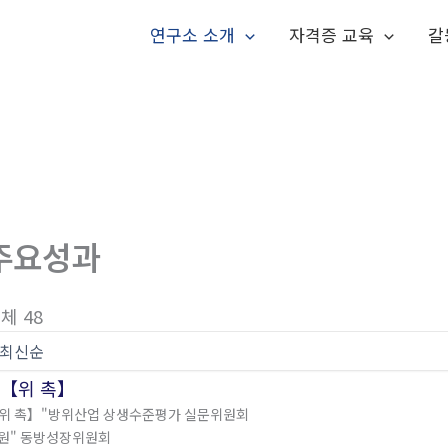
연구소 소개
자격증 교육
갈
주요성과
체 48
위 촉】"방위산업 상생수준평가 실문위원회
원" 동방성장위원회