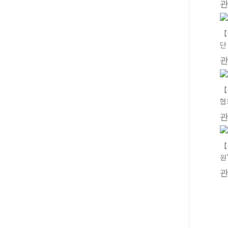
【
단
【
협
【
원