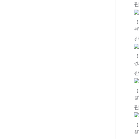
【
원
【
경
【
원
【
원