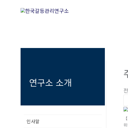
콘
텐
츠
로
건
너
뛰
기
연구소 소개
전
【
인사말
위