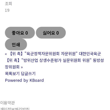
조회
19
좋아요
0
싫어요
0
인쇄
«
【위 촉】"육군정책자문위원회 자문위원" 대한민국육군
【위 촉】"방위산업 상생수준평가 실문위원회 위원" 동방성
장위원회
»
목록보기
답글쓰기
Powered by KBoard
이용약관
개인정보처리방침