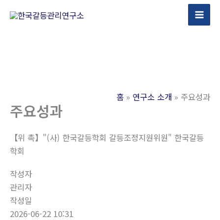
콘
텐
츠
로
건
너
뛰
홈
연구소 소개
주요성과
기
주요성과
【위 촉】"(사) 한국갈등학회 갈등조정지원위원" 한국갈등
학회
작성자
관리자
작성일
2026-06-22 10:31