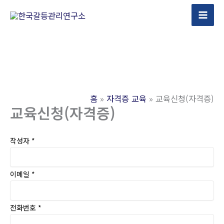
콘
텐
츠
로
건
너
뛰
홈
자격증 교육
교육신청(자격증)
기
교육신청(자격증)
작성자
*
이메일
*
전화번호
*