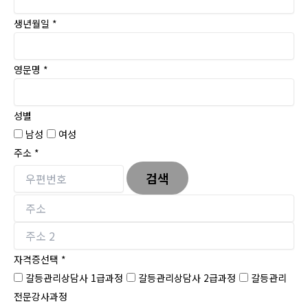
생년월일
*
영문명
*
성별
남성
여성
주소
*
검색
자격증선택
*
갈등관리상담사 1급과정
갈등관리상담사 2급과정
갈등관리
전문강사과정