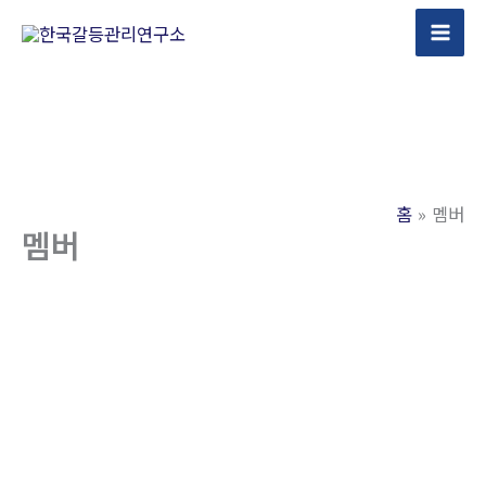
콘
텐
츠
로
건
너
뛰
홈
멤버
기
멤버